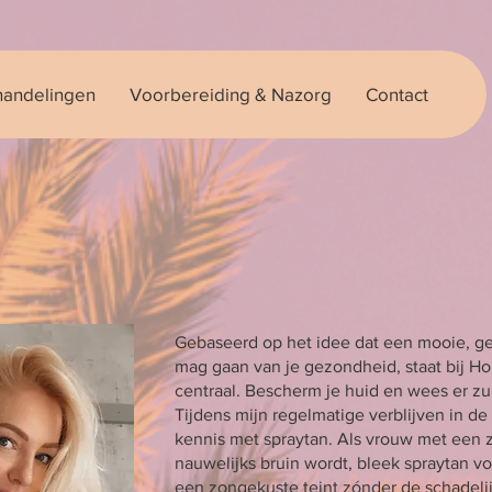
andelingen
Voorbereiding & Nazorg
Contact
Gebaseerd op het idee dat een mooie, ge
mag gaan van je gezondheid, staat bij Ho
centraal. Bescherm je huid en wees er zui
Tijdens mijn regelmatige verblijven in d
kennis met spraytan. Als vrouw met een ze
nauwelijks bruin wordt, bleek spraytan vo
een zongekuste teint zónder de schadelij