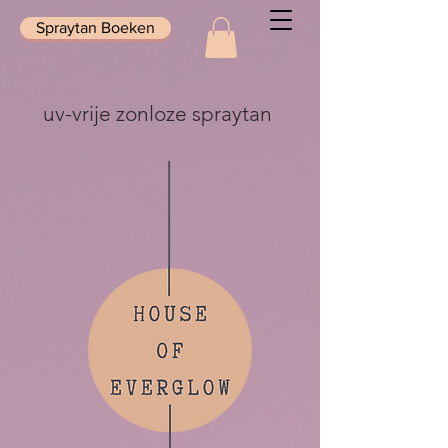
Spraytan Boeken
uv-vrije zonloze spraytan